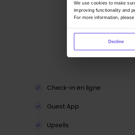
We use cookies to make sure 
improving functionality and p
For more information, please 
Decline
Check-in en ligne
Guest App
Upsells