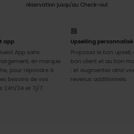
réservation jusqu'au Check-out
t app
Upselling personnalisé
Guest App sans
Proposez le bon upsell,
chargement, en marque
bon client et au bon 
he, pour répondre à
; et augmentez ainsi vo
les besoins de vos
revenus additionnels.
ts 24h/24 et 7j/7.