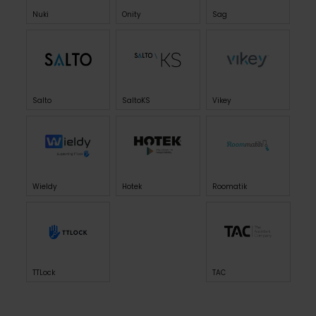
Nuki
Onity
Sag
Salto
SaltoKS
Vikey
Wieldy
Hotek
Roomatik
TTLock
TAC