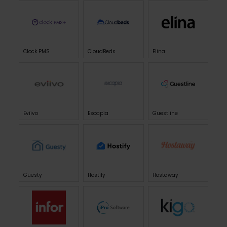
Clock PMS
CloudBeds
Elina
Eviivo
Escapia
Guestline
Guesty
Hostify
Hostaway