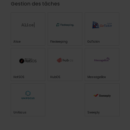
Gestion des tâches
Alice
Flexkeeping
GoTickin
HotSOS
HubOS
MessageBox
Unifocus
Sweeply