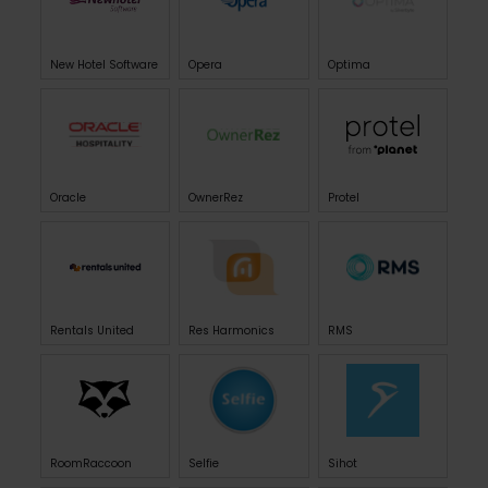
New Hotel Software
Opera
Optima
Oracle
OwnerRez
Protel
Rentals United
Res Harmonics
RMS
RoomRaccoon
Selfie
Sihot