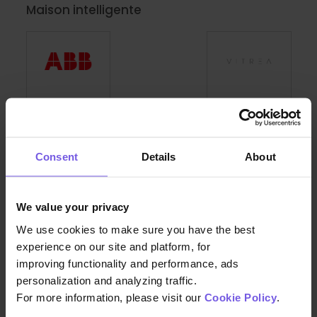
Maison intelligente
ABB
Vitrea
Visites et attractions
Consent
Details
About
We value your privacy
We use cookies to make sure you have the best
experience on our site and platform, for
Bokun
Rezdy
TourCMS
improving functionality and performance, ads
personalization and analyzing traffic.
For more information, please visit our
Cookie Policy
.
POS