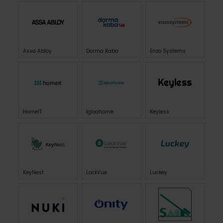
Assa Abloy
Dorma Kaba
Enzo Systems
HomeIT
Igloohome
Keyless
KeyNest
LockVue
Luckey