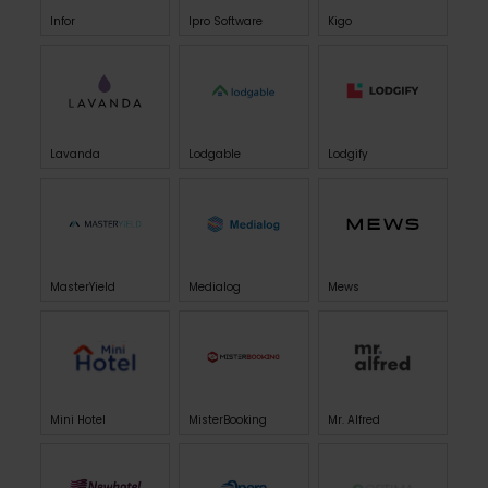
Infor
Ipro Software
Kigo
Lavanda
Lodgable
Lodgify
MasterYield
Medialog
Mews
Mini Hotel
MisterBooking
Mr. Alfred