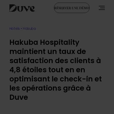
RÉSERVER UNE DÉMO
Skip
to
Hotels • Hakuba
content
Hakuba Hospitality
maintient un taux de
satisfaction des clients à
4,8 étoiles tout en en
optimisant le check-in et
les opérations grâce à
Duve