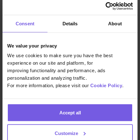
c’est un véritable luxe. »
Consent
Details
About
Communication efficace et
personnalisée sur tous les canaux
:
We value your privacy
Le hub de communication de Duve
We use cookies to make sure you have the best
centralise toutes les communications
experience on our site and platform, for
improving functionality and performance, ads
avec les clients, aidant l’équipe de HHG
personalization and analyzing traffic.
à gérer les interactions sur WhatsApp,
For more information, please visit our
Cookie Policy
.
Booking.com, Airbnb, les SMS et les
emails. En outre, l’équipe utilise les
messages programmés de Duve pour
Accept all
communiquer facilement des
informations clés à différents
moments du parcours de l’hôte. Par
Customize
exemple, ils communiquent des détails