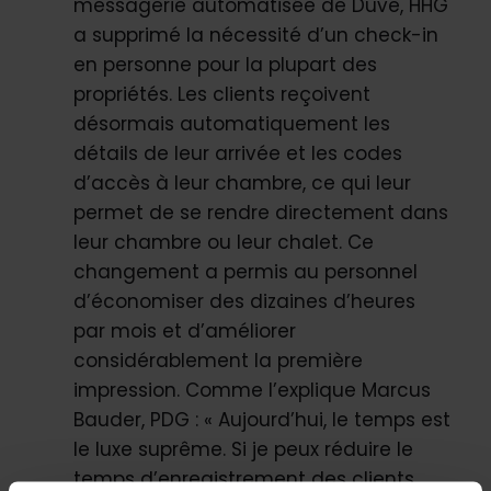
messagerie automatisée de Duve, HHG
a supprimé la nécessité d’un check-in
en personne pour la plupart des
propriétés. Les clients reçoivent
désormais automatiquement les
détails de leur arrivée et les codes
d’accès à leur chambre, ce qui leur
permet de se rendre directement dans
leur chambre ou leur chalet. Ce
changement a permis au personnel
d’économiser des dizaines d’heures
par mois et d’améliorer
considérablement la première
impression. Comme l’explique Marcus
Bauder, PDG : « Aujourd’hui, le temps est
le luxe suprême. Si je peux réduire le
temps d’enregistrement des clients,