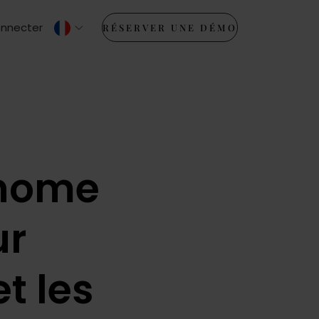
onnecter
RÉSERVER UNE DÉMO
ohome
ur
t les