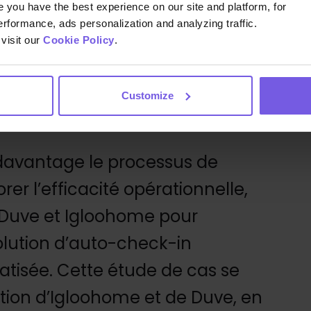
you have the best experience on our site and platform, for
 d’OYO comprend plus de 200
erformance, ads personalization and analyzing traffic.
visit our
Cookie Policy
.
65 villes, avec Londres,
y, Great Yarmouth et
Customize
principaux marchés.
r davantage le processus de
rer l’efficacité opérationnelle,
 Duve et Igloohome pour
lution d’auto-check-in
tisée. Cette étude de cas se
ation d’Igloohome et de Duve, en