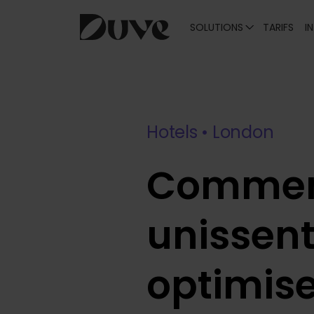
SOLUTIONS
TARIFS
I
Skip
to
content
Hotels • London
Comment
unissent
optimise