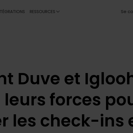
Se c
NTÉGRATIONS
RESSOURCES
 Duve et Iglo
 leurs forces po
r les check-ins e