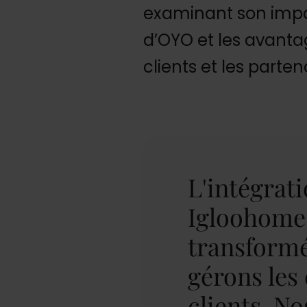
examinant son impac
d’OYO et les avantag
clients et les parten
L'intégrat
Igloohome
transformé
gérons les
clients. No