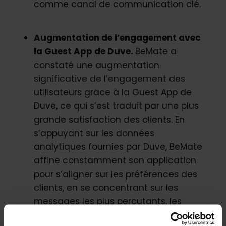
comme canal de communication clé.
Augmentation de l’engagement avec
la Guest App de Duve.
BeMate a
constaté une augmentation
significative de l’engagement des
utilisateurs grâce à la Guest App de
Duve, ce qui s’est traduit par une plus
grande satisfaction des clients. En
s’appuyant sur les données
analytiques fournies par Duve, BeMate
affine constamment son application
pour s’aligner sur les préférences des
clients, en se concentrant sur les
messages les plus percutants, les
besoins linguistiques et les questions