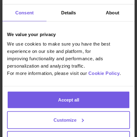
les plus fréquemment posées. Cette
approche garantit une expérience sur
Consent
Details
About
mesure pour chaque client pendant
son séjour. En outre, l’intégration
transparente des clés numériques
We value your privacy
SaltoKS dans l’application pour clients
We use cookies to make sure you have the best
de Duve a éliminé la nécessité pour les
experience on our site and platform, for
clients de télécharger l’application
improving functionality and performance, ads
personalization and analyzing traffic.
SaltoKS sur leur téléphone afin
For more information, please visit our
Cookie Policy
.
d’accéder aux chambres. Grâce à
l’intégration de SaltoKS à Duve, les
clients peuvent facilement ouvrir leur
chambre par le biais de la Guest App
Accept all
sans avoir à télécharger d’application
sur leur téléphone.
Customize